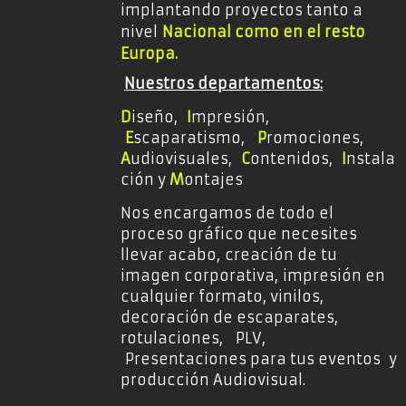
implantando proyectos tanto a
nivel
Nacional como en el resto
Europa
.
Nuestros departamentos:
D
iseño,
I
mpresión,
E
scaparatismo,
P
romociones,
A
udiovisuales,
C
o
ntenidos,
I
nstala
ción y
M
ontajes
Nos encargamos de todo el
proceso gráfico que necesites
llevar acabo,
creación de tu
imagen corporativa,
impresión en
cualquier formato, vinilos,
decoración de escaparates,
rotulaciones, PLV,
Presentaciones para tus eventos y
producción Audiovisual.