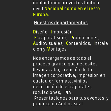
implantando proyectos tanto a
nivel
Nacional como en el resto
Europa
.
Nuestros departamentos:
D
iseño,
I
mpresión,
E
scaparatismo,
P
romociones,
A
udiovisuales,
C
o
ntenidos,
I
nstala
ción y
M
ontajes
Nos encargamos de todo el
proceso gráfico que necesites
llevar acabo,
creación de tu
imagen corporativa,
impresión en
cualquier formato, vinilos,
decoración de escaparates,
rotulaciones, PLV,
Presentaciones para tus eventos y
producción Audiovisual.